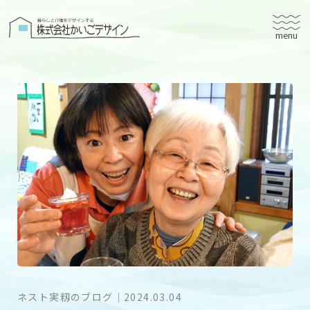
株式会社かいごデザイン
かいごデザインについて
有料老人ホームユタリト
ユタリト船橋
ユタリト市川
デイサービスネスト実籾
建築設計
ブログ
会社案内
ネスト実籾のブログ
｜
2024.03.04
個人情報保護方針