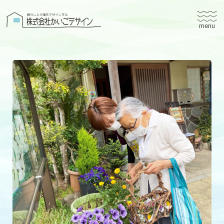
株式会社かいごデザイン
かいごデザインについて
有料老人ホームユタリト
ユタリト船橋
ユタリト市川
デイサービスネスト実籾
建築設計
ブログ
会社案内
個人情報保護方針