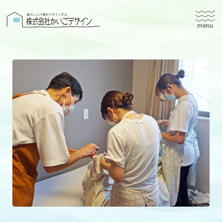
株式会社かいごデザイン
かいごデザインについて
有料老人ホームユタリト
ユタリト船橋
ユタリト市川
デイサービスネスト実籾
建築設計
ブログ
会社案内
個人情報保護方針