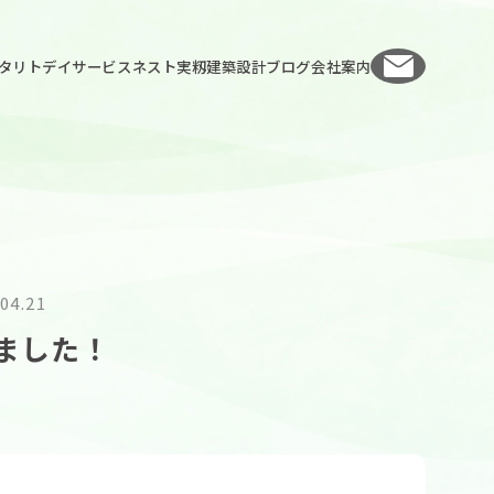
お問い
タリト
デイサービスネスト実籾
建築設計
ブログ
会社案内
04.21
ました！
人