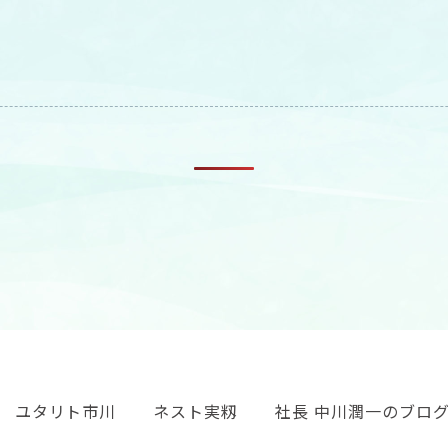
ユタリト市川
ネスト実籾
社長 中川潤一のブロ