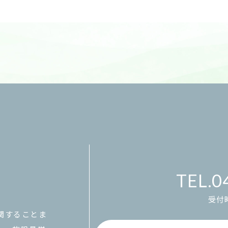
0
受付時
関することま