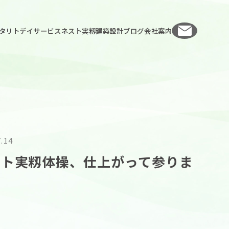
お問い
タリト
デイサービスネスト実籾
建築設計
ブログ
会社案内
7.14
ネスト実籾体操、仕上がって参りま