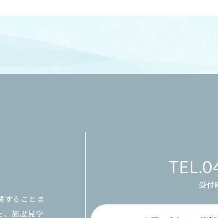
0
受付時
関することま
た、施設見学