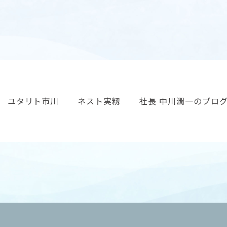
ユタリト市川
ネスト実籾
社長 中川潤一のブロ