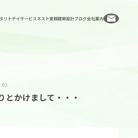
お問い
タリト
デイサービスネスト実籾
建築設計
ブログ
会社案内
7.01
りとかけまして・・・
人