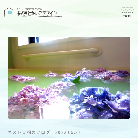
株式会社かいごデザイン
かいごデザインについて
有料老人ホームユタリト
ユタリト船橋
ユタリト市川
デイサービスネスト実籾
建築設計
ブログ
会社案内
ネスト実籾のブログ
｜
2022.06.27
個人情報保護方針