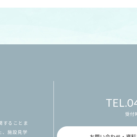
0
受付時
関することま
た、施設見学
お問い合わせ・資料