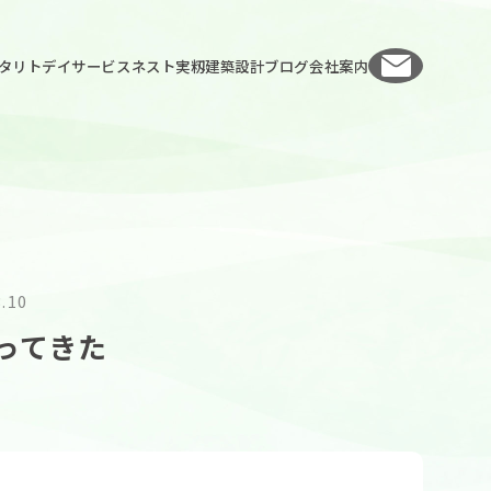
お問い
タリト
デイサービスネスト実籾
建築設計
ブログ
会社案内
3.10
ってきた
人