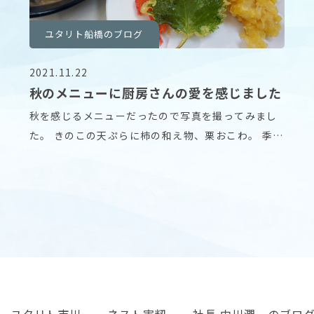
ユタリト船橋のブログ
2021.11.22
秋のメニューに厨房さんの愛を感じました
秋を感じるメニューだったので写真を撮ってみまし
た。 きのこの天ぷらに柿の和え物、栗おこわ。 季節
を感
ユタリト市川
ネスト実籾
社長 中川潤一のブロ