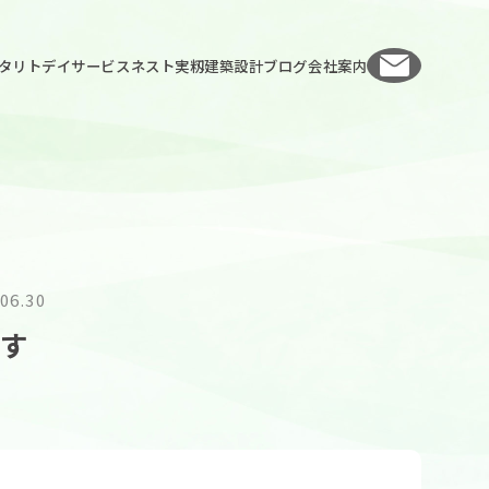
お問い
タリト
デイサービスネスト実籾
建築設計
ブログ
会社案内
06.30
ます
人