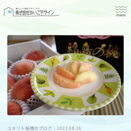
株式会社かいごデザイン
かいごデザインについて
有料老人ホームユタリト
ユタリト船橋
ユタリト市川
デイサービスネスト実籾
建築設計
ブログ
会社案内
ユタリト船橋のブログ
｜
2021.08.16
個人情報保護方針