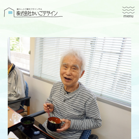
株式会社かいごデザイン
かいごデザインについて
有料老人ホームユタリト
ユタリト船橋
ユタリト市川
デイサービスネスト実籾
建築設計
ブログ
会社案内
個人情報保護方針