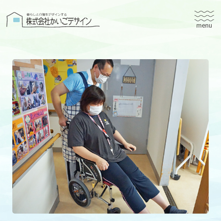
株式会社かいごデザイン
かいごデザインについて
有料老人ホームユタリト
ユタリト船橋
ユタリト市川
デイサービスネスト実籾
建築設計
ブログ
会社案内
個人情報保護方針