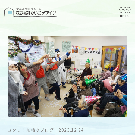
株式会社かいごデザイン
かいごデザインについて
有料老人ホームユタリト
ユタリト船橋
ユタリト市川
デイサービスネスト実籾
建築設計
ブログ
会社案内
ユタリト船橋のブログ
｜
2023.12.24
個人情報保護方針