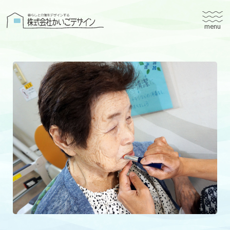
株式会社かいごデザイン
かいごデザインについて
有料老人ホームユタリト
ユタリト船橋
ユタリト市川
デイサービスネスト実籾
建築設計
ブログ
会社案内
個人情報保護方針