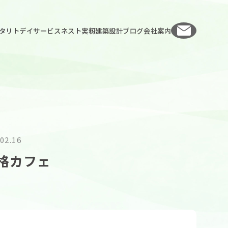
お問い
タリト
デイサービスネスト実籾
建築設計
ブログ
会社案内
02.16
格カフェ
人