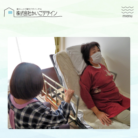
株式会社かいごデザイン
かいごデザインについて
有料老人ホームユタリト
ユタリト船橋
ユタリト市川
デイサービスネスト実籾
建築設計
ブログ
会社案内
個人情報保護方針