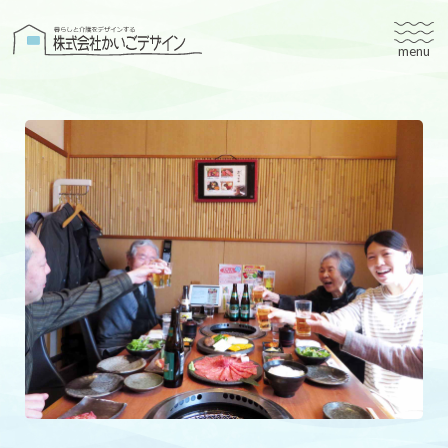
株式会社かいごデザイン
かいごデザインについて
有料老人ホームユタリト
ユタリト船橋
ユタリト市川
デイサービスネスト実籾
建築設計
ブログ
会社案内
個人情報保護方針