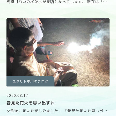
真間川沿いの桜並木が見頃となっています。 現在は「い
ちかわ真間川 堤桜ウィーク2024」という催しも
ユタリト市川のブログ
2020.08.17
昔見た花火を思い出すわ
夕食後に花火を楽しみました！ 『昔見た花火を思い出す