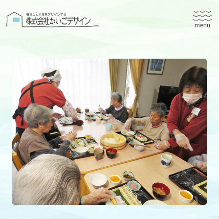
株式会社かいごデザイン
かいごデザインについて
有料老人ホームユタリト
ユタリト船橋
ユタリト市川
デイサービスネスト実籾
建築設計
ブログ
会社案内
個人情報保護方針