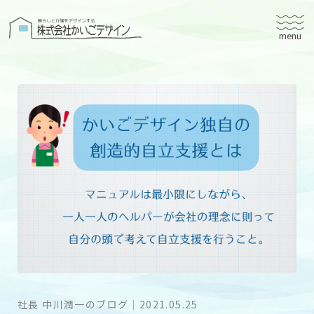
株式会社かいごデザイン
かいごデザインについて
有料老人ホームユタリト
ユタリト船橋
ユタリト市川
デイサービスネスト実籾
建築設計
ブログ
会社案内
社長 中川潤一のブログ
｜
2021.05.25
個人情報保護方針