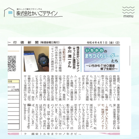
株式会社かいごデザイン
かいごデザインについて
有料老人ホームユタリト
ユタリト船橋
ユタリト市川
デイサービスネスト実籾
建築設計
ブログ
会社案内
個人情報保護方針