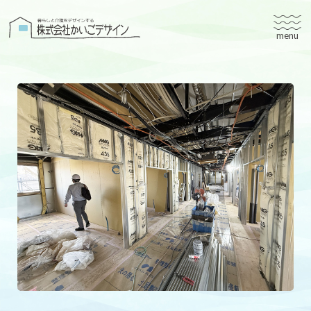
株式会社かいごデザイン
かいごデザインについて
有料老人ホームユタリト
ユタリト船橋
ユタリト市川
デイサービスネスト実籾
建築設計
ブログ
会社案内
個人情報保護方針