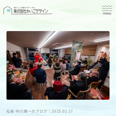
株式会社かいごデザイン
かいごデザインについて
有料老人ホームユタリト
ユタリト船橋
ユタリト市川
デイサービスネスト実籾
建築設計
ブログ
会社案内
社長 中川潤一のブログ
｜
2025.02.27
個人情報保護方針