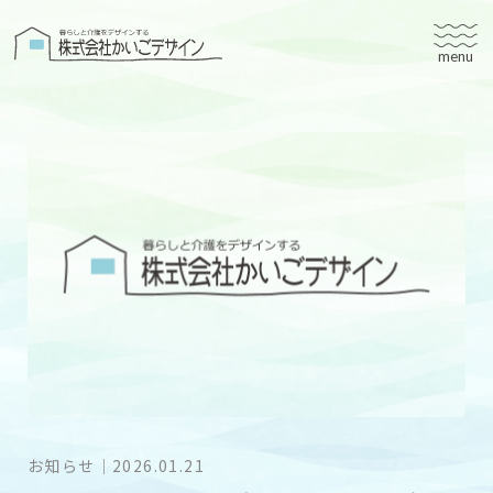
株式会社かいごデザイン
かいごデザインについて
有料老人ホームユタリト
ユタリト船橋
ユタリト市川
デイサービスネスト実籾
建築設計
ブログ
会社案内
お知らせ
｜
2026.01.21
個人情報保護方針