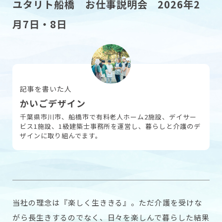
ユタリト船橋 お仕事説明会 2026年2
月7日・8日
採用情報
お問い合わせ
記事を書いた人
かいごデザイン
千葉県市川市、船橋市で有料老人ホーム2施設、デイサー
ビス1施設、1級建築士事務所を運営し、暮らしと介護のデ
ザインに取り組んでます。
当社の理念は
『
楽しく生ききる
』
。
ただ介護を受けな
がら長
生きするのでなく、日々を楽しんで暮らした結果