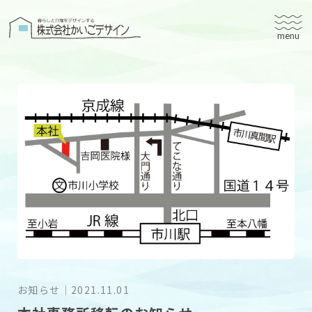
株式会社かいごデザイン
かいごデザインについて
有料老人ホームユタリト
ユタリト船橋
ユタリト市川
デイサービスネスト実籾
建築設計
ブログ
会社案内
お知らせ
｜
2021.11.01
個人情報保護方針