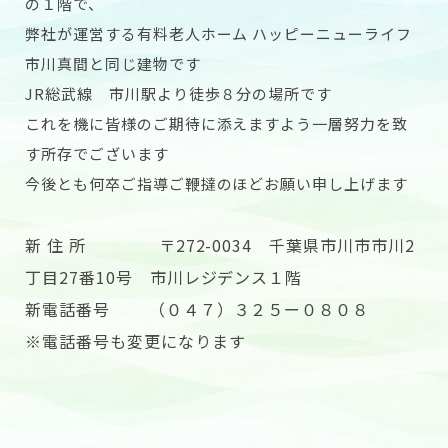
の１階で、
弊社が運営する有料老人ホーム ハッピーニューライフ
市川真間と同じ建物です
JR総武線 市川駅より徒歩８分の場所です
これを機に皆様のご期待に添えますよう一層努力を致
す所存でございます
今後とも何卒ご指導ご鞭撻のほどお願い申し上げます
新 住 所
〒272-0034 千葉県市川市市川2
丁目27番10号 市川レジデンス１階
新電話番号
（０４７）３２５ー０８０８
※電話番号も変更になります