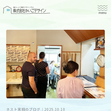
株式会社かいごデザイン
かいごデザインについて
有料老人ホームユタリト
ユタリト船橋
ユタリト市川
デイサービスネスト実籾
建築設計
ブログ
会社案内
ネスト実籾のブログ
｜
2025.10.10
個人情報保護方針