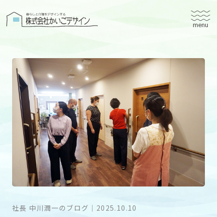
株式会社かいごデザイン
かいごデザインについて
有料老人ホームユタリト
ユタリト船橋
ユタリト市川
デイサービスネスト実籾
建築設計
ブログ
会社案内
社長 中川潤一のブログ
｜
2025.10.10
個人情報保護方針