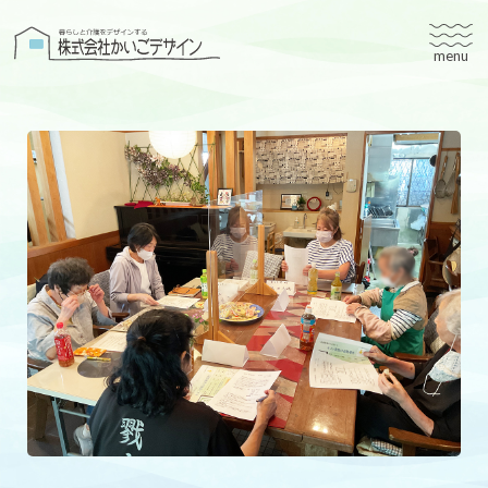
株式会社かいごデザイン
かいごデザインについて
有料老人ホームユタリト
ユタリト船橋
ユタリト市川
デイサービスネスト実籾
建築設計
ブログ
会社案内
個人情報保護方針