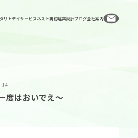
お問い
タリト
デイサービスネスト実籾
建築設計
ブログ
会社案内
0.14
一度はおいでえ〜
人