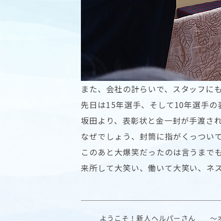
また、会社の計らいで、スタッフに
先日は15年選手、そして10年選手
坂田より、表彰状と金一封が手渡さ
なぜでしょう、封筒に指がくっつい
このあと大爆笑だったのは言うまで
来所して大笑い、働いて大笑い、ネ
ようこそ！新人ヘルパーさん 〜