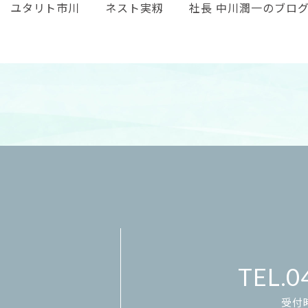
ユタリト市川
ネスト実籾
社長 中川潤一のブロ
0
受付時