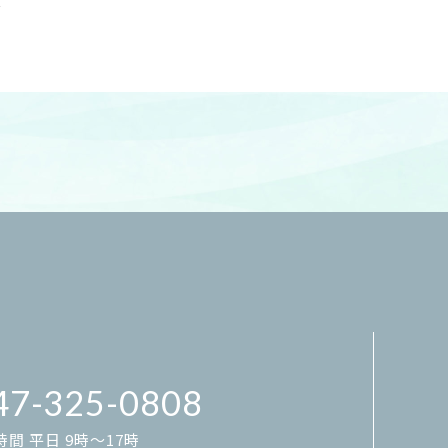
グ
47-325-0808
間 平日 9時～17時