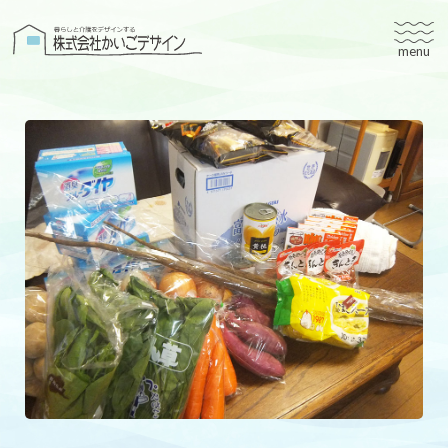
株式会社かいごデザイン
かいごデザインについて
有料老人ホームユタリト
ユタリト船橋
ユタリト市川
デイサービスネスト実籾
建築設計
ブログ
会社案内
個人情報保護方針