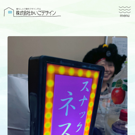
株式会社かいごデザイン
かいごデザインについて
有料老人ホームユタリト
ユタリト船橋
ユタリト市川
デイサービスネスト実籾
建築設計
ブログ
会社案内
個人情報保護方針