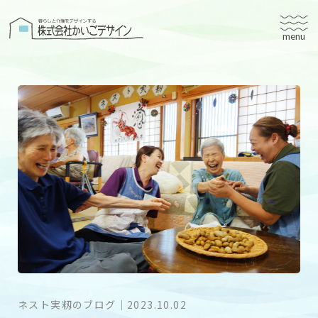
株式会社かいごデザイン
かいごデザインについて
有料老人ホームユタリト
ユタリト船橋
ユタリト市川
デイサービスネスト実籾
建築設計
ブログ
会社案内
ネスト実籾のブログ
｜
2023.10.02
個人情報保護方針