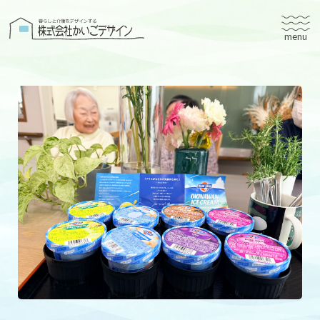
株式会社かいごデザイン
かいごデザインについて
有料老人ホームユタリト
ユタリト船橋
ユタリト市川
デイサービスネスト実籾
建築設計
ブログ
会社案内
個人情報保護方針