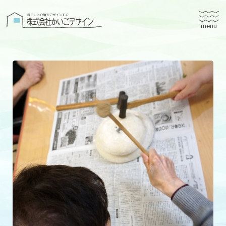
株式会社かいごデザイン
かいごデザインについて
有料老人ホームユタリト
ユタリト船橋
ユタリト市川
デイサービスネスト実籾
建築設計
ブログ
会社案内
個人情報保護方針