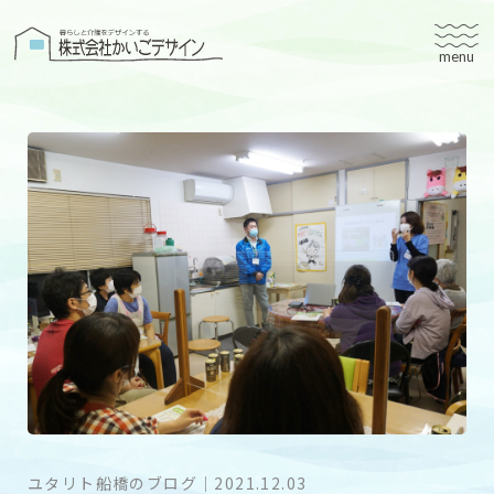
株式会社かいごデザイン
かいごデザインについて
有料老人ホームユタリト
ユタリト船橋
ユタリト市川
デイサービスネスト実籾
建築設計
ブログ
会社案内
ユタリト船橋のブログ
｜
2021.12.03
個人情報保護方針