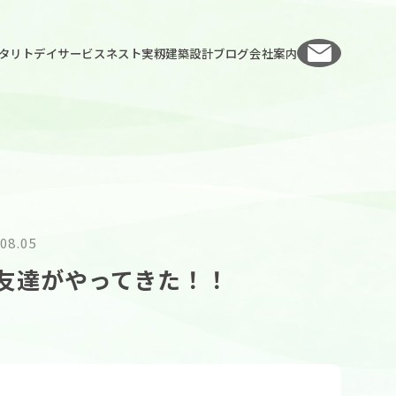
お問い
タリト
デイサービスネスト実籾
建築設計
ブログ
会社案内
08.05
友達がやってきた！！
人