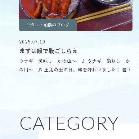
ユタリト船橋のブログ
2025.07.19
まずは鰻で腹ごしらえ
ウナギ 美味し かの山〜 ♪ ウナギ 釣りし か
の川〜 ♬ 土用の丑の日、鰻を味わいました！ 普段
は