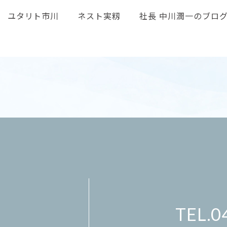
ユタリト市川
ネスト実籾
社長 中川潤一のブロ
0