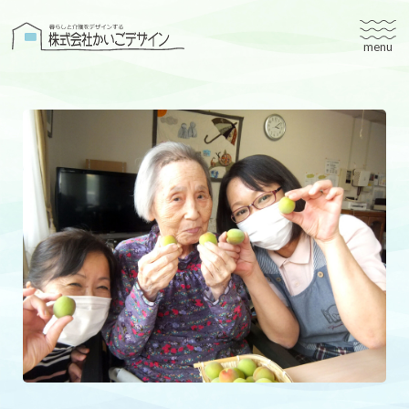
株式会社かいごデザイン
かいごデザインについて
有料老人ホームユタリト
ユタリト船橋
ユタリト市川
デイサービスネスト実籾
建築設計
ブログ
会社案内
個人情報保護方針