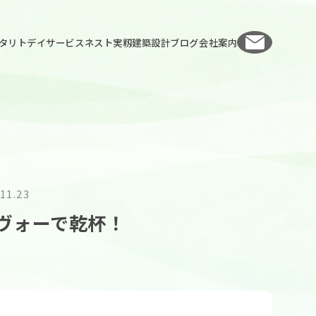
お問い
タリト
デイサービスネスト実籾
建築設計
ブログ
会社案内
11.23
ヴォーで乾杯！
人