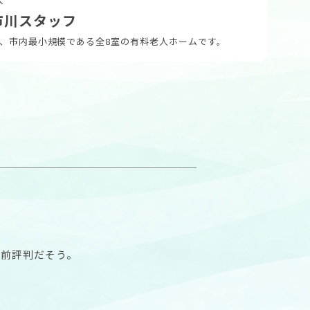
市川スタッフ
、市内最小規模である全8室の有料老人ホームです。
う前評判だそう。