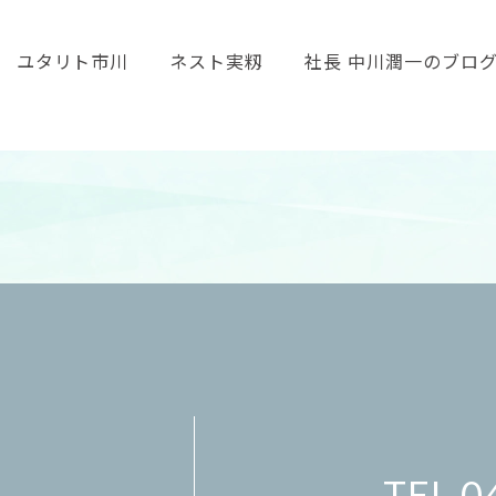
ユタリト市川
ネスト実籾
社長 中川潤一のブロ
0