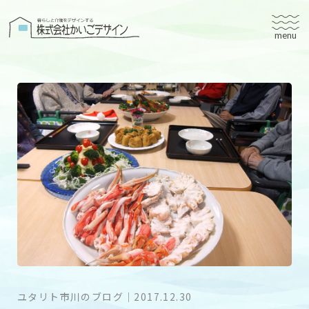
株式会社かいごデザイン
かいごデザインについて
有料老人ホームユタリト
ユタリト船橋
ユタリト市川
デイサービスネスト実籾
建築設計
ブログ
会社案内
ユタリト市川のブログ
｜
2017.12.30
個人情報保護方針