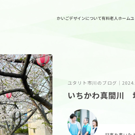
ごデザイン
かいごデザインについて
有料老人ホームユ
ユタリト市川のブログ
｜
2024.
いちかわ真間川 堤
記事を書いた