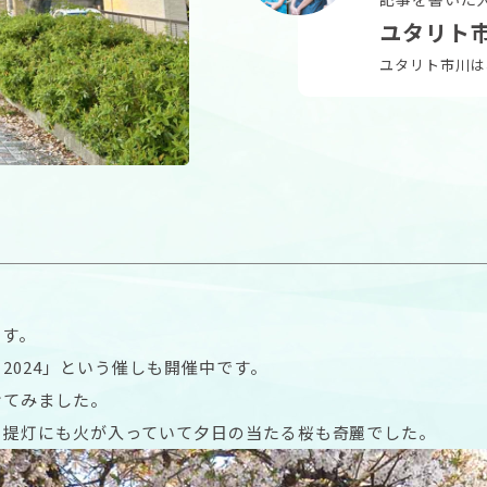
ユタリト
ユタリト市川は
ます。
2024」という催しも開催中です。
けてみました。
、提灯にも火が入っていて夕日の当たる桜も奇麗でした。