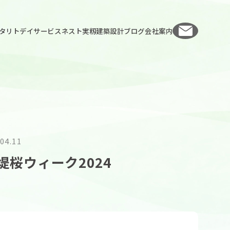
お問い
タリト
デイサービスネスト実籾
建築設計
ブログ
会社案内
04.11
桜ウィーク2024
人