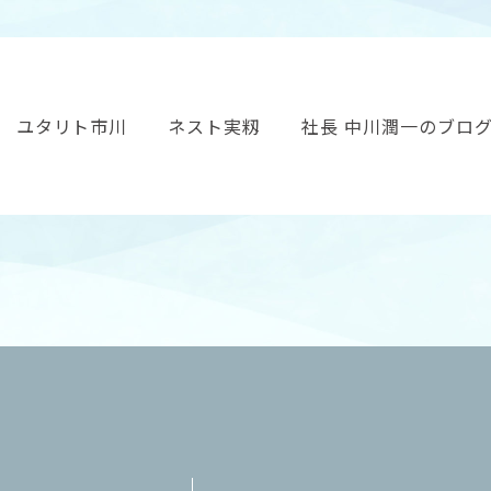
ユタリト市川
ネスト実籾
社長 中川潤一のブロ