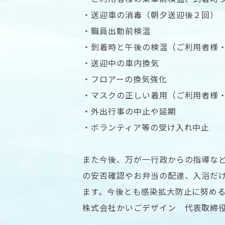
・送迎車の消毒（朝夕送迎後２回）
・職員出勤前検温
・到着時と午後の検温（ご利用者様
・送迎中の車内換気
・フロアーの換気強化
・マスクの正しい着用（ご利用者様
・外出行事の中止や延期
・ボランティア等の受け入れ中止
また今後、万が一行政からの指導な
の安否確認やお弁当の配達、入浴だ
ます。今後とも感染拡大防止に努め
株式会社かいごデザイン 代表取締