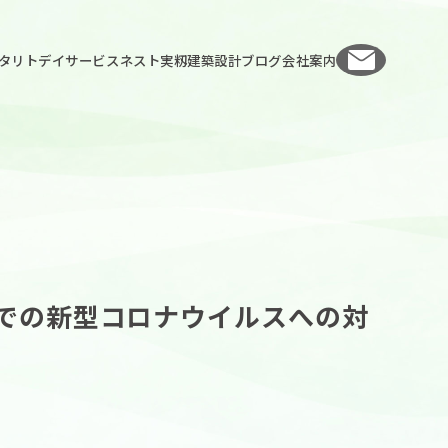
お問い
タリト
デイサービスネスト実籾
建築設計
ブログ
会社案内
での新型コロナウイルスへの対